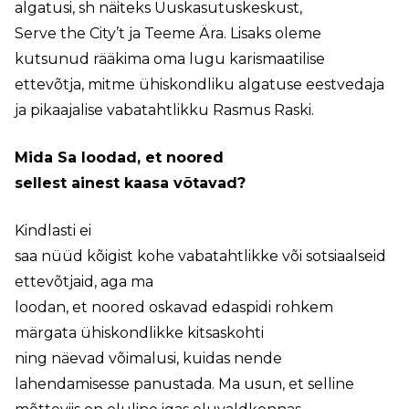
algatusi, sh näiteks Uuskasutuskeskust,
Serve the City’t ja Teeme Ära. Lisaks oleme
kutsunud rääkima oma lugu karismaatilise
ettevõtja, mitme ühiskondliku algatuse eestvedaja
ja pikaajalise vabatahtlikku Rasmus Raski.
Mida Sa loodad, et noored
sellest ainest kaasa võtavad?
Kindlasti ei
saa nüüd kõigist kohe vabatahtlikke või sotsiaalseid
ettevõtjaid, aga ma
loodan, et noored oskavad edaspidi rohkem
märgata ühiskondlikke kitsaskohti
ning näevad võimalusi, kuidas nende
lahendamisesse panustada. Ma usun, et selline