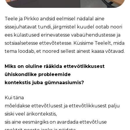
Teele ja Pirkko andsid eelmisel nädalal aine
sissejuhatavat tundi, järgmistel kuudel ootab noori
ees külastused erinevatesse vabaühendustesse ja
sotsiaalsetesse ettevõtetesse. Küsisime Teelelt, mida
tema loodab, et noored sellest ainest kaasa võtavad.
Miks on oluline rääkida ettevõtlikkusest
ühiskondlike probleemide
kontekstis juba gümnaasiumis?
Kui täna
mõeldakse ettevõtlusest ja ettevõtlikkusest palju
siiski veel ärikontekstis,
siis aine eesmärgiks on avardada ettevõtluse