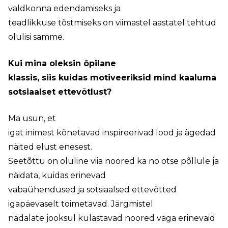
valdkonna edendamiseks ja
teadlikkuse tõstmiseks on viimastel aastatel tehtud
olulisi samme.
Kui mina oleksin õpilane
klassis, siis kuidas motiveeriksid mind kaaluma
sotsiaalset ettevõtlust?
Ma usun, et
igat inimest kõnetavad inspireerivad lood ja ägedad
näited elust enesest.
Seetõttu on oluline viia noored ka nö otse põllule ja
näidata, kuidas erinevad
vabaühendused ja sotsiaalsed ettevõtted
igapäevaselt toimetavad. Järgmistel
nädalate jooksul külastavad noored väga erinevaid