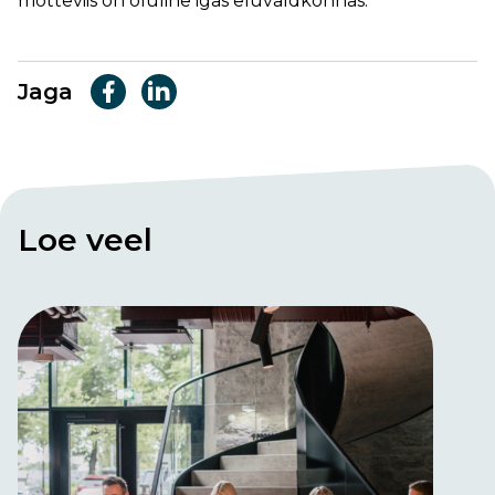
mõtteviis on oluline igas eluvaldkonnas.
Jaga
Loe veel