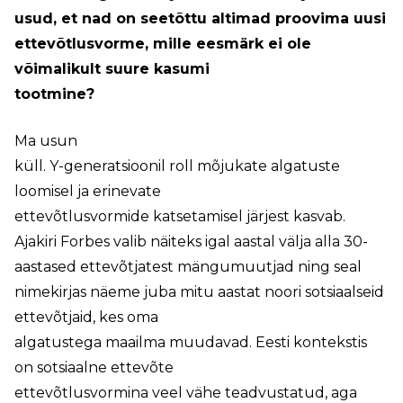
usud, et nad on seetõttu altimad proovima uusi
ettevõtlusvorme, mille eesmärk ei ole
võimalikult suure kasumi
tootmine?
Ma usun
küll. Y-generatsioonil roll mõjukate algatuste
loomisel ja erinevate
ettevõtlusvormide katsetamisel järjest kasvab.
Ajakiri Forbes valib näiteks igal aastal välja alla 30-
aastased ettevõtjatest mängumuutjad ning seal
nimekirjas näeme juba mitu aastat noori sotsiaalseid
ettevõtjaid, kes oma
algatustega maailma muudavad. Eesti kontekstis
on sotsiaalne ettevõte
ettevõtlusvormina veel vähe teadvustatud, aga