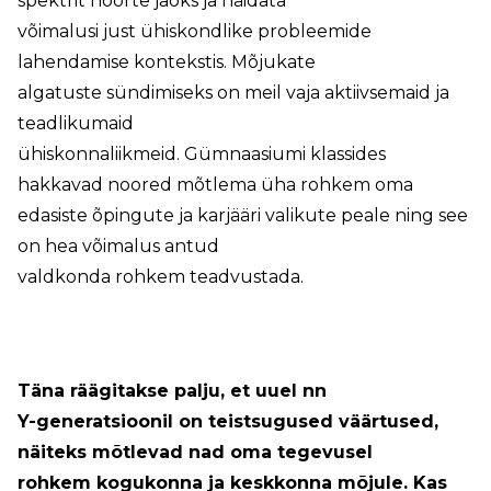
spektrit noorte jaoks ja näidata
võimalusi just ühiskondlike probleemide
lahendamise kontekstis. Mõjukate
algatuste sündimiseks on meil vaja aktiivsemaid ja
teadlikumaid
ühiskonnaliikmeid. Gümnaasiumi klassides
hakkavad noored mõtlema üha rohkem oma
edasiste õpingute ja karjääri valikute peale ning see
on hea võimalus antud
valdkonda rohkem teadvustada.
Täna räägitakse palju, et uuel nn
Y-generatsioonil on teistsugused väärtused,
näiteks mõtlevad nad oma tegevusel
rohkem kogukonna ja keskkonna mõjule. Kas