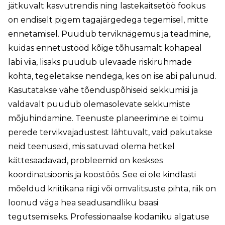
jätkuvalt kasvutrendis ning lastekaitsetöö fookus
on endiselt pigem tagajärgedega tegemisel, mitte
ennetamisel. Puudub terviknägemus ja teadmine,
kuidas ennetustööd kõige tõhusamalt kohapeal
läbi viia, lisaks puudub ülevaade riskirühmade
kohta, tegeletakse nendega, kes on ise abi palunud.
Kasutatakse vähe tõenduspõhiseid sekkumisi ja
valdavalt puudub olemasolevate sekkumiste
mõjuhindamine. Teenuste planeerimine ei toimu
perede tervikvajadustest lähtuvalt, vaid pakutakse
neid teenuseid, mis satuvad olema hetkel
kättesaadavad, probleemid on keskses
koordinatsioonis ja koostöös. See ei ole kindlasti
mõeldud kriitikana riigi või omvalitsuste pihta, riik on
loonud väga hea seadusandliku baasi
tegutsemiseks. Professionaalse kodaniku algatuse