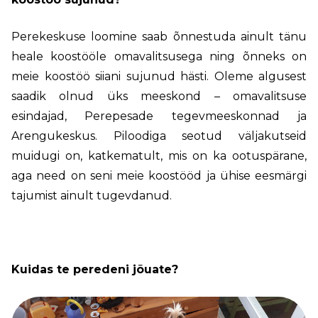
Perekeskuse loomine saab õnnestuda ainult tänu
heale koostööle omavalitsusega ning õnneks on
meie koostöö siiani sujunud hästi. Oleme algusest
saadik olnud üks meeskond – omavalitsuse
esindajad, Perepesade tegevmeeskonnad ja
Arengukeskus. Piloodiga seotud väljakutseid
muidugi on, katkematult, mis on ka ootuspärane,
aga need on seni meie koostööd ja ühise eesmärgi
tajumist ainult tugevdanud.
Kuidas te peredeni jõuate?