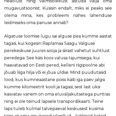
heaolust ning valmisolekust astuda välja oma
mugavustsoonist. Küsisin endalt, miks ei peaks see
olema mina, kes probleemi nähes lahenduse
leidmiseks oma panuse annab?
Algatuse loomise lugu sai alguse pea kümme aastat
tagasi, kui kogesin Raplamaa Saagu Valguse
perekeskuse juures sooja ja siirast vahetut suhtlust
peredega. See käis koos valusa tajumisega, kui
haavatavad on Eesti pered, kelleni riigipoolne abi
jõuab liiga hilja või ei jõua üldse. Mind puudutasid
lood, kus kümneaastane poiss käib iga päev jalgsi
kümme kilomeetrit kooli ja tagasi, sest last üksi
kasvatav vanem on oma eluväljakutsetega puntras
ning ei ole teinud lapsele transpordikaarti. Teine
laps tuleb külmal talvepäeval keskusest küsima
teipi, et oma ainukesed jalanõud – katkised ketsid –