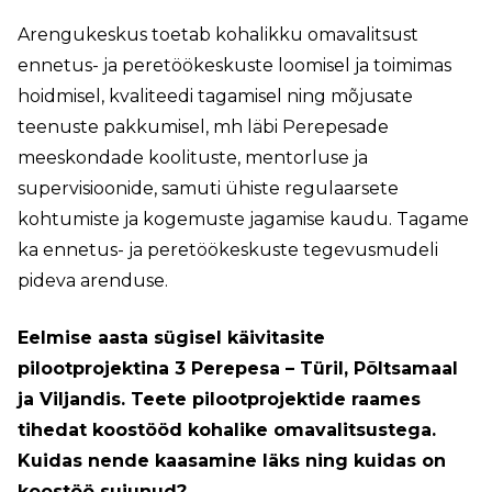
Arengukeskus toetab kohalikku omavalitsust
ennetus- ja peretöökeskuste loomisel ja toimimas
hoidmisel, kvaliteedi tagamisel ning mõjusate
teenuste pakkumisel, mh läbi Perepesade
meeskondade koolituste, mentorluse ja
supervisioonide, samuti ühiste regulaarsete
kohtumiste ja kogemuste jagamise kaudu. Tagame
ka ennetus- ja peretöökeskuste tegevusmudeli
pideva arenduse.
Eelmise aasta sügisel käivitasite
pilootprojektina 3 Perepesa – Türil, Põltsamaal
ja Viljandis. Teete pilootprojektide raames
tihedat koostööd kohalike omavalitsustega.
Kuidas nende kaasamine läks ning kuidas on
koostöö sujunud?