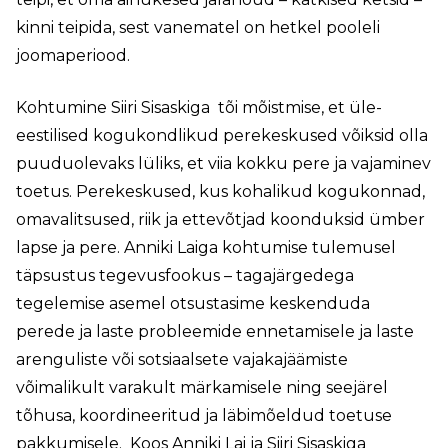
kinni teipida, sest vanematel on hetkel pooleli
joomaperiood.
Kohtumine Siiri Sisaskiga tõi mõistmise, et üle-
eestilised kogukondlikud perekeskused võiksid olla
puuduolevaks lüliks, et viia kokku pere ja vajaminev
toetus. Perekeskused, kus kohalikud kogukonnad,
omavalitsused, riik ja ettevõtjad koonduksid ümber
lapse ja pere. Anniki Laiga kohtumise tulemusel
täpsustus tegevusfookus – tagajärgedega
tegelemise asemel otsustasime keskenduda
perede ja laste probleemide ennetamisele ja laste
arenguliste või sotsiaalsete vajakajäämiste
võimalikult varakult märkamisele ning seejärel
tõhusa, koordineeritud ja läbimõeldud toetuse
pakkumisele. Koos Anniki Lai ja Siiri Sisaskiga