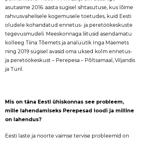
asutasime 2016. aasta sügisel sihtasutuse, kus lõime
rahvusvahelisele kogemusele toetudes, kuid Eesti
oludele kohandatud ennetus- ja peretöökeskuste
tegevusmudeli. Meeskonnaga liitusid asendamatu
kolleeg Tiina Tõemets ja analüütik Inga Mäemets
ning 2019 sügisel avasid oma uksed kolm ennetus-
ja peretöökeskust – Perepesa – Põltsamaal, Viljandis
ja Türil.
Mis on täna Eesti ühiskonnas see probleem,
mille lahendamiseks Perepesad loodi ja milline
on lahendus?
Eesti laste ja noorte vaimse tervise probleemid on