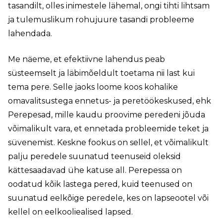
tasandilt, olles inimestele lähemal, ongi tihti lihtsam
ja tulemuslikum rohujuure tasandi probleeme
lahendada.
Me näeme, et efektiivne lahendus peab
süsteemselt ja läbimõeldult toetama nii last kui
tema pere. Selle jaoks loome koos kohalike
omavalitsustega ennetus- ja peretöökeskused, ehk
Perepesad, mille kaudu proovime peredeni jõuda
võimalikult vara, et ennetada probleemide teket ja
süvenemist. Keskne fookus on sellel, et võimalikult
palju peredele suunatud teenuseid oleksid
kättesaadavad ühe katuse all. Perepessa on
oodatud kõik lastega pered, kuid teenused on
suunatud eelkõige peredele, kes on lapseootel või
kellel on eelkooliealised lapsed.