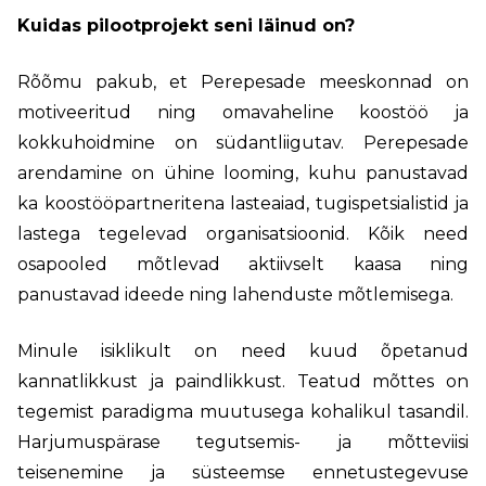
Kuidas pilootprojekt seni läinud on?
Rõõmu pakub, et Perepesade meeskonnad on
motiveeritud ning omavaheline koostöö ja
kokkuhoidmine on südantliigutav. Perepesade
arendamine on ühine looming, kuhu panustavad
ka koostööpartneritena lasteaiad, tugispetsialistid ja
lastega tegelevad organisatsioonid. Kõik need
osapooled mõtlevad aktiivselt kaasa ning
panustavad ideede ning lahenduste mõtlemisega.
Minule isiklikult on need kuud õpetanud
kannatlikkust ja paindlikkust. Teatud mõttes on
tegemist paradigma muutusega kohalikul tasandil.
Harjumuspärase tegutsemis- ja mõtteviisi
teisenemine ja süsteemse ennetustegevuse