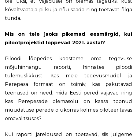
ole üksi, et vajadusel on olemas tagauks, kust
kõvaltvaataja pilku ja nõu saada ning toetavat õlga
tunda.
Mis on teie jaoks pikemad eesmärgid, kui
pilootprojektid lõppevad 2021. aastal?
Piloodi lõppedes koostame oma tegevuse
mõjuhinnangu raporti, hinnates piloodi
tulemuslikkust. Kas meie tegevusmudel ja
Perepesa formaat on toimiv, kas pakutavad
teenused on need, mida Eesti pered vajavad ning
kas Perepesade olemasolu on kaasa toonud
muudatuse perede olukorras kolmes piloteeritavas
omavalitsuses?
Kui raporti järeldused on toetavad, siis julgeme