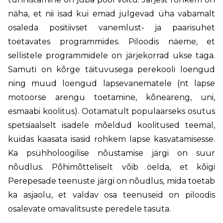
näha, et nii isad kui emad julgevad üha vabamalt
osaleda positiivset vanemlust- ja paarisuhet
toetavates programmides. Piloodis näeme, et
sellistele programmidele on järjekorrad ukse taga.
Samuti on kõrge täituvusega perekooli loengud
ning muud loengud lapsevanematele (nt lapse
motoorse arengu toetamine, kõneareng, uni,
esmaabi koolitus). Ootamatult populaarseks osutus
spetsiaalselt isadele mõeldud koolitused teemal,
kuidas kaasata isasid rohkem lapse kasvatamisesse.
Ka psühholoogilise nõustamise järgi on suur
nõudlus. Põhimõtteliselt võib öelda, et kõigi
Perepesade teenuste järgi on nõudlus, mida toetab
ka asjaolu, et valdav osa teenuseid on piloodis
osalevate omavalitsuste peredele tasuta.