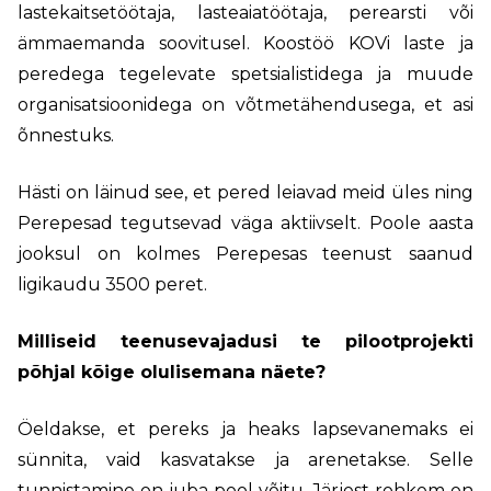
lastekaitsetöötaja, lasteaiatöötaja, perearsti või
ämmaemanda soovitusel. Koostöö KOVi laste ja
peredega tegelevate spetsialistidega ja muude
organisatsioonidega on võtmetähendusega, et asi
õnnestuks.
Hästi on läinud see, et pered leiavad meid üles ning
Perepesad tegutsevad väga aktiivselt. Poole aasta
jooksul on kolmes Perepesas teenust saanud
ligikaudu 3500 peret.
Milliseid teenusevajadusi te pilootprojekti
põhjal kõige olulisemana näete?
Öeldakse, et pereks ja heaks lapsevanemaks ei
sünnita, vaid kasvatakse ja arenetakse. Selle
tunnistamine on juba pool võitu. Järjest rohkem on