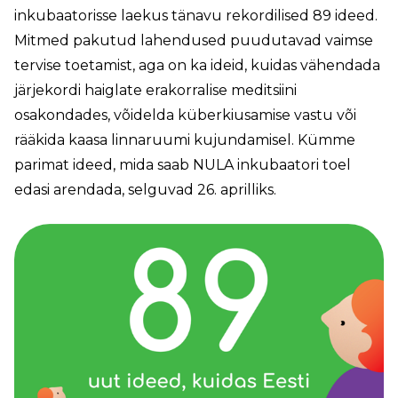
inkubaatorisse laekus tänavu rekordilised 89 ideed.
Mitmed pakutud lahendused puudutavad vaimse
tervise toetamist, aga on ka ideid, kuidas vähendada
järjekordi haiglate erakorralise meditsiini
osakondades, võidelda küberkiusamise vastu või
rääkida kaasa linnaruumi kujundamisel. Kümme
parimat ideed, mida saab NULA inkubaatori toel
edasi arendada, selguvad 26. aprilliks.