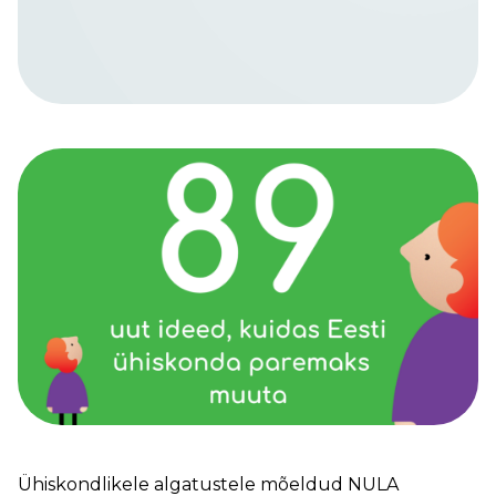
Ühiskondlikele algatustele mõeldud NULA