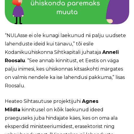
“NULAsse ei ole kunagi laekunud nii palju uudsete
lahenduste ideid kui tänavu,” tõi esile
Kodanikuühiskonna Sihtkapitali juhataja
Anneli
Roosalu
. “See annab kinnitust, et Eestis on väga
palju inimesi, kes ühiskonnas kitsaskohti märgates
on valmis nendele ka ise lahendusi pakkuma,” lisas
Roosalu.
Heateo Sihtasutuse projektijuhi
Agnes
Miidla
kinnitusel on kõik laekunud ideed
praeguseks juba hindajate käes, kes on oma ala
eksperdid ministeeriumidest, erasektorist ning