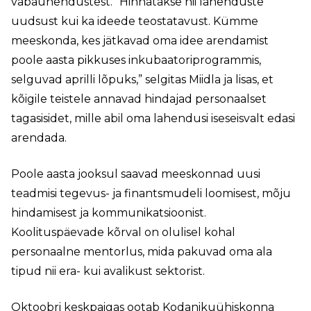
vabaühendustest. “Hinnatakse nii lahenduste
uudsust kui ka ideede teostatavust. Kümme
meeskonda, kes jätkavad oma idee arendamist
poole aasta pikkuses inkubaatoriprogrammis,
selguvad aprilli lõpuks,” selgitas Miidla ja lisas, et
kõigile teistele annavad hindajad personaalset
tagasisidet, mille abil oma lahendusi iseseisvalt edasi
arendada.
Poole aasta jooksul saavad meeskonnad uusi
teadmisi tegevus- ja finantsmudeli loomisest, mõju
hindamisest ja kommunikatsioonist.
Koolituspäevade kõrval on olulisel kohal
personaalne mentorlus, mida pakuvad oma ala
tipud nii era- kui avalikust sektorist.
Oktoobri keskpaigas ootab Kodanikuühiskonna