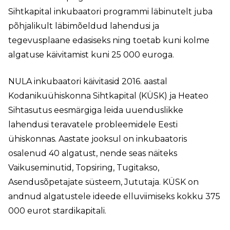
Sihtkapital inkubaatori programmi läbinutelt juba
põhjalikult läbimõeldud lahendusi ja
tegevusplaane edasiseks ning toetab kuni kolme
algatuse käivitamist kuni 25 000 euroga.
NULA inkubaatori käivitasid 2016. aastal
Kodanikuühiskonna Sihtkapital (KÜSK) ja Heateo
Sihtasutus eesmärgiga leida uuenduslikke
lahendusi teravatele probleemidele Eesti
ühiskonnas. Aastate jooksul on inkubaatoris
osalenud 40 algatust, nende seas näiteks
Vaikuseminutid, Topsiring, Tugitakso,
Asendusõpetajate süsteem, Jututaja. KÜSK on
andnud algatustele ideede elluviimiseks kokku 375
000 eurot stardikapitali.