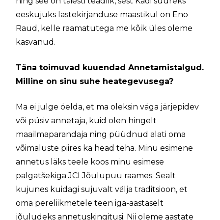
ning see on täiesti teadlik, sest Kadi suureks
eeskujuks lastekirjanduse maastikul on Eno
Raud, kelle raamatutega me kõik üles oleme
kasvanud.
Täna toimuvad kuuendad Annetamistalgud.
Milline on sinu suhe heategevusega?
Ma ei julge öelda, et ma oleksin väga järjepidev
või püsiv annetaja, kuid olen hingelt
maailmaparandaja ning püüdnud alati oma
võimaluste piires ka head teha. Minu esimene
annetus läks teele koos minu esimese
palgatšekiga JCI Jõulupuu raames. Sealt
kujunes kuidagi sujuvalt välja traditsioon, et
oma pereliikmetele teen iga-aastaselt
jõuludeks annetuskingitusi. Nii oleme aastate