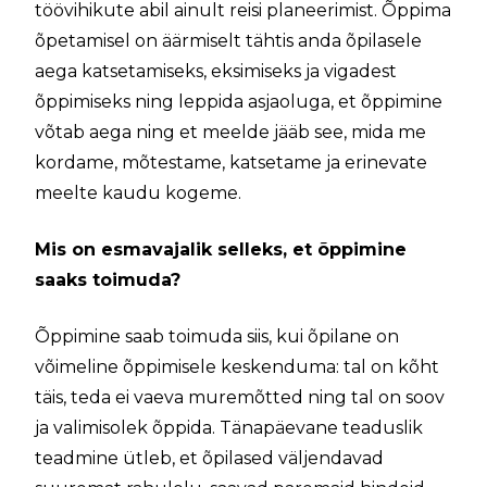
töövihikute abil ainult reisi planeerimist. Õppima
õpetamisel on äärmiselt tähtis anda õpilasele
aega katsetamiseks, eksimiseks ja vigadest
õppimiseks ning leppida asjaoluga, et õppimine
võtab aega ning et meelde jääb see, mida me
kordame, mõtestame, katsetame ja erinevate
meelte kaudu kogeme.
Mis on esmavajalik selleks, et õppimine
saaks toimuda?
Õppimine saab toimuda siis, kui õpilane on
võimeline õppimisele keskenduma: tal on kõht
täis, teda ei vaeva muremõtted ning tal on soov
ja valimisolek õppida. Tänapäevane teaduslik
teadmine ütleb, et õpilased väljendavad