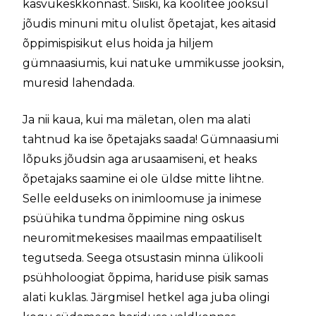
kasvukeskkonnast. Siiski, ka koolitee jooksul
jõudis minuni mitu olulist õpetajat, kes aitasid
õppimispisikut elus hoida ja hiljem
gümnaasiumis, kui natuke ummikusse jooksin,
muresid lahendada.
Ja nii kaua, kui ma mäletan, olen ma alati
tahtnud ka ise õpetajaks saada! Gümnaasiumi
lõpuks jõudsin aga arusaamiseni, et heaks
õpetajaks saamine ei ole üldse mitte lihtne.
Selle eelduseks on inimloomuse ja inimese
psüühika tundma õppimine ning oskus
neuromitmekesises maailmas empaatiliselt
tegutseda. Seega otsustasin minna ülikooli
psühholoogiat õppima, hariduse pisik samas
alati kuklas. Järgmisel hetkel aga juba olingi