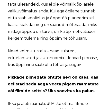
täita ülesandeid, kus ei ole võimalik õpilasele
valikuvõimalusi anda. Kui aga õpilane tunneb,
et ta saab koolielus ja õppetöö planeerimisel
kaasa rääkida ning on saanud mõtestada, miks
midagi õppida on tarvis, on ka õpimotivatsioon
kergem tulema ning õppimine tõhusam.
Need kolm alustala – head suhted,
eduelamused ja autonoomia – loovad pinnase,
kus õppimine saab olla tõhus ja sügav.
Pikkade pimedate õhtute aeg on käes. Kas
eelistad seda aega veeta pigem raamatute
või filmide seltsis? Üks soovitus ka palun.
Ikka ja alati raamatud! Mitte et ma filme ei