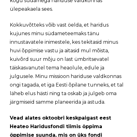
kogu südamega hariduse valdkonnas
ülepeakaela sees.
Kokkuvõtteks võib vast öelda, et haridus
kujunes minu südameteemaks tänu
innustavatele inimestele, kes tekitasid minus
huvi õppimise vastu ja aitasid mul mõista,
kuivõrd suur mõju on last ümbritsevatel
täiskasvanutel tema heaolule, edule ja
julgusele. Minu missioon hariduse valdkonnas
ongi tagada, et iga Eesti õpilane tunneks, et tal
läheb elus hästi ning ta oskab ja julgeb oma
järgmiseid samme planeerida ja astuda.
Vead alates oktoobri keskpaigast eest
Heateo Haridusfondi tiimis õppima
õppimise suunda, mis on üks fondi