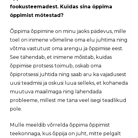
fookusteemadest. Kuidas sina õppima
õppimist mõtestad?
Õppima õppimine on minu jaoks pädevus, mille
toel on inimene võimeline oma elu juhtima ning
võtma vastutust oma arengu ja õppimise eest.
See tähendab, et inimene mõistab, kuidas
õppimise protsess toimub, oskab oma
õpiprotsessi juhtida ning saab aru ka vajadusest
uusi teadmisi ja oskusi luua selleks, et kohaneda
muutuva maailmaga ning lahendada
probleeme, millest me täna veel isegi teadlikud
pole.
Mulle meeldib võrrelda õppima õppimist
teekonnaga, kus õppija on juht, mitte pelgalt