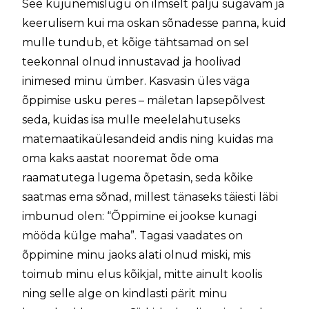
See kujunemislugu on ilmselt palju sügavam ja
keerulisem kui ma oskan sõnadesse panna, kuid
mulle tundub, et kõige tähtsamad on sel
teekonnal olnud innustavad ja hoolivad
inimesed minu ümber. Kasvasin üles väga
õppimise usku peres – mäletan lapsepõlvest
seda, kuidas isa mulle meelelahutuseks
matemaatikaülesandeid andis ning kuidas ma
oma kaks aastat nooremat õde oma
raamatutega lugema õpetasin, seda kõike
saatmas ema sõnad, millest tänaseks täiesti läbi
imbunud olen: “Õppimine ei jookse kunagi
mööda külge maha”. Tagasi vaadates on
õppimine minu jaoks alati olnud miski, mis
toimub minu elus kõikjal, mitte ainult koolis
ning selle alge on kindlasti pärit minu