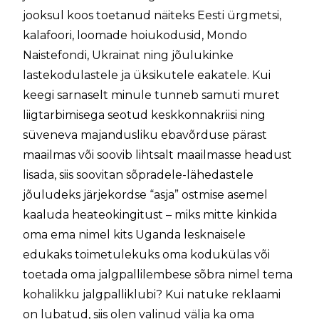
jooksul koos toetanud näiteks Eesti ürgmetsi,
kalafoori, loomade hoiukodusid, Mondo
Naistefondi, Ukrainat ning jõulukinke
lastekodulastele ja üksikutele eakatele. Kui
keegi sarnaselt minule tunneb samuti muret
liigtarbimisega seotud keskkonnakriisi ning
süveneva majandusliku ebavõrduse pärast
maailmas või soovib lihtsalt maailmasse headust
lisada, siis soovitan sõpradele-lähedastele
jõuludeks järjekordse “asja” ostmise asemel
kaaluda heateokingitust – miks mitte kinkida
oma ema nimel kits Uganda lesknaisele
edukaks toimetulekuks oma kodukülas või
toetada oma jalgpallilembese sõbra nimel tema
kohalikku jalgpalliklubi? Kui natuke reklaami
on lubatud, siis olen valinud välja ka oma