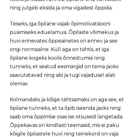
ning julgeb eksida ja oma vigadest õppida.
Teiseks, iga õpilane vajab õpimotivatsiooni
püsimiseks eduelamusi. Õpilaste võimekus ja
huvi erinevates õppeainetes on erinev ja see
ongi normaalne. Küll aga on tähtis, et iga
õpilane kogeks koolis õnnestumisi ning
tunneks, et seatud eesmärgid on tema jaoks
saavutatavad ning abi ja tugi vajadusel alati
olemas.
Kolmandaks ja kõige tähtsamaks on aga see, et
õpilane tunneks, et ta õpib iseenda jaoks ning
saab oma õppimise osas ise otsuseid langetada.
Õppekavas on kindlasti teemasid, mis ei paku
kõigile õpilastele huvi ning teinekord on vaja