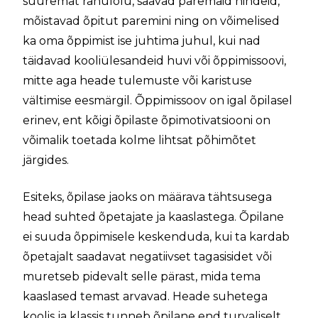
suuremat rahulolu, saavad paremaid hindeid,
mõistavad õpitut paremini ning on võimelised
ka oma õppimist ise juhtima juhul, kui nad
täidavad kooliülesandeid huvi või õppimissoovi,
mitte aga heade tulemuste või karistuse
vältimise eesmärgil. Õppimissoov on igal õpilasel
erinev, ent kõigi õpilaste õpimotivatsiooni on
võimalik toetada kolme lihtsat põhimõtet
järgides.
Esiteks, õpilase jaoks on määrava tähtsusega
head suhted õpetajate ja kaaslastega. Õpilane
ei suuda õppimisele keskenduda, kui ta kardab
õpetajalt saadavat negatiivset tagasisidet või
muretseb pidevalt selle pärast, mida tema
kaaslased temast arvavad. Heade suhetega
koolis ja klassis tunneb õpilane end turvaliselt