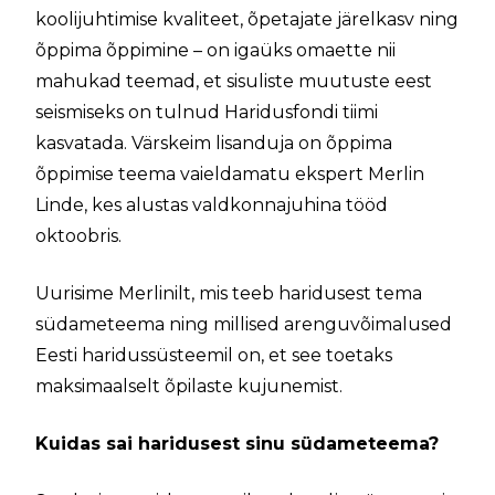
koolijuhtimise kvaliteet, õpetajate järelkasv ning
õppima õppimine – on igaüks omaette nii
mahukad teemad, et sisuliste muutuste eest
seismiseks on tulnud Haridusfondi tiimi
kasvatada. Värskeim lisanduja on õppima
õppimise teema vaieldamatu ekspert Merlin
Linde, kes alustas valdkonnajuhina tööd
oktoobris.
Uurisime Merlinilt, mis teeb haridusest tema
südameteema ning millised arenguvõimalused
Eesti haridussüsteemil on, et see toetaks
maksimaalselt õpilaste kujunemist.
Kuidas sai haridusest sinu südameteema?