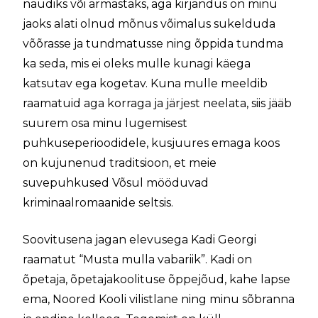
naudiks või armastaks, aga kirjandus on minu
jaoks alati olnud mõnus võimalus sukelduda
võõrasse ja tundmatusse ning õppida tundma
ka seda, mis ei oleks mulle kunagi käega
katsutav ega kogetav. Kuna mulle meeldib
raamatuid aga korraga ja järjest neelata, siis jääb
suurem osa minu lugemisest
puhkuseperioodidele, kusjuures emaga koos
on kujunenud traditsioon, et meie
suvepuhkused Võsul mööduvad
kriminaalromaanide seltsis.
Soovitusena jagan elevusega Kadi Georgi
raamatut “Musta mulla vabariik”. Kadi on
õpetaja, õpetajakoolituse õppejõud, kahe lapse
ema, Noored Kooli vilistlane ning minu sõbranna