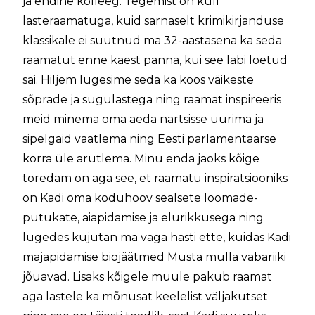
ja endine kolleeg. Tegemist on küll
lasteraamatuga, kuid sarnaselt krimikirjanduse
klassikale ei suutnud ma 32-aastasena ka seda
raamatut enne käest panna, kui see läbi loetud
sai. Hiljem lugesime seda ka koos väikeste
sõprade ja sugulastega ning raamat inspireeris
meid minema oma aeda nartsisse uurima ja
sipelgaid vaatlema ning Eesti parlamentaarse
korra üle arutlema. Minu enda jaoks kõige
toredam on aga see, et raamatu inspiratsiooniks
on Kadi oma koduhoov sealsete loomade-
putukate, aiapidamise ja elurikkusega ning
lugedes kujutan ma väga hästi ette, kuidas Kadi
majapidamise biojäätmed Musta mulla vabariiki
jõuavad. Lisaks kõigele muule pakub raamat
aga lastele ka mõnusat keelelist väljakutset