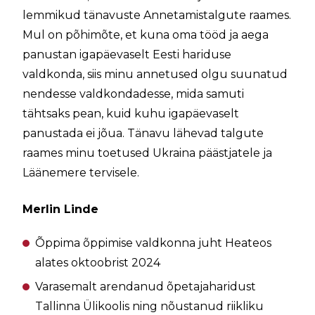
lemmikud tänavuste Annetamistalgute raames.
Mul on põhimõte, et kuna oma tööd ja aega
panustan igapäevaselt Eesti hariduse
valdkonda, siis minu annetused olgu suunatud
nendesse valdkondadesse, mida samuti
tähtsaks pean, kuid kuhu igapäevaselt
panustada ei jõua. Tänavu lähevad talgute
raames minu toetused Ukraina päästjatele ja
Läänemere tervisele.
Merlin Linde
Õppima õppimise valdkonna juht Heateos
alates oktoobrist 2024
Varasemalt arendanud õpetajaharidust
Tallinna Ülikoolis ning nõustanud riikliku