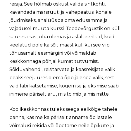
reisija. See hõlmab oskust valida sihtkohti,
kavandada marsruuti ja vahepeatusi kohale
jõudmiseks, analüüsida oma edusamme ja
vajadusel muuta kurssi. Teedevõrgustik on küll
suures osas juba olemas ja asfalteeritud, kuid
keelatud pole ka sõit maastikul, kui see viib
tõhusamalt eesmärgini või võimaldab
keskkonnaga põhjalikumat tutvumist.
Sõiduvahendi, reisitarvete ja kaasreisijate valik
peaks seejuures olema õppija enda valik, sest
vaid läbi katsetamise, kogemise ja eksimise saab
inimene päriselt aru, mis toimib ja mis mitte.
Koolikeskkonnas tuleks seega eelkõige tähele
panna, kas me ka päriselt anname õpilastele
võimalusi reisida või õpetame neile õpikute ja