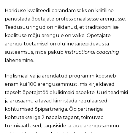
Hariduse kvaliteedi parandamiseks on kriitiline
panustada õpetajate professionaalsesse arengusse.
Teadusuuringud on näidanud, et traditsioonilise
koolituse mõju arengule on väike. Õpetajate
arengu toetamisel on oluline järjepidevus ja
süsteemsus, mida pakub
instructional coaching
lähenemine.
Inglismaal välja arendatud programm koosneb
enam kui 100 arengusammust, mis kirjeldavad
täpselt õpetajatöö olulisimaid aspekte. Uusi teadmisi
ja arusaamu aitavad kinnistada regulaarsed
kohtumised õpipartneriga. Õpipartneriga
kohtutakse iga 2 nädala tagant, toimuvad
tunnivaatlused, tagasiside ja uue arengusammu