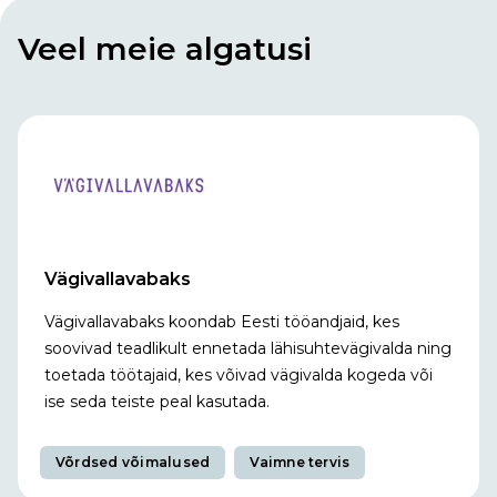
Veel meie algatusi
Vägivallavabaks
Vägivallavabaks koondab Eesti tööandjaid, kes
soovivad teadlikult ennetada lähisuhtevägivalda ning
toetada töötajaid, kes võivad vägivalda kogeda või
ise seda teiste peal kasutada.
Võrdsed võimalused
Vaimne tervis