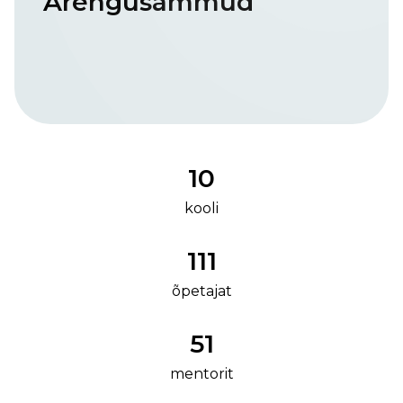
Arengusammud
10
kooli
111
õpetajat
51
mentorit