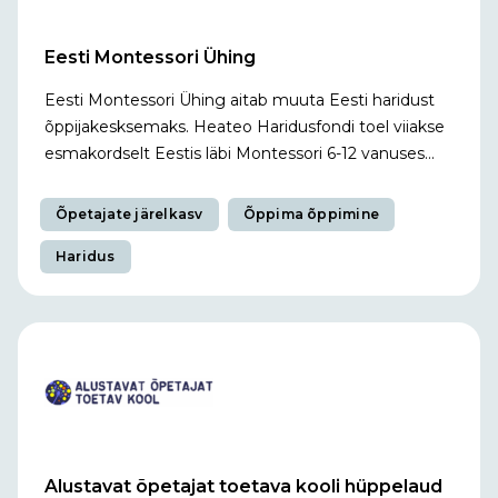
Eesti Montessori Ühing
Eesti Montessori Ühing aitab muuta Eesti haridust
õppijakesksemaks. Heateo Haridusfondi toel viiakse
esmakordselt Eestis läbi Montessori 6-12 vanuses...
Õpetajate järelkasv
Õppima õppimine
Haridus
Alustavat õpetajat toetava kooli hüppelaud