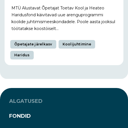
MTÜ Alustavat Õpetajat Toetav Kool ja Heateo
Haridusfond käivitavad uue arenguprogrammi
koolide juhtimismeeskondadele. Poole aasta jooksul
töötatakse koostöiselt...
Õpetajate järelkasv
Koolijuhtimine
Haridus
ALGATUSED
FONDID