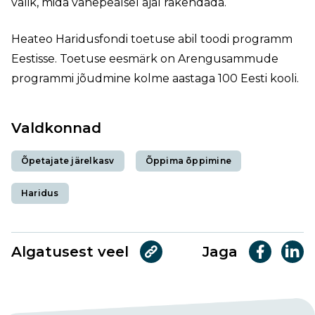
valik, mida vahepealsel ajal rakendada.
Heateo Haridusfondi toetuse abil toodi programm
Eestisse. Toetuse eesmärk on Arengusammude
programmi jõudmine kolme aastaga 100 Eesti kooli.
Valdkonnad
Õpetajate järelkasv
Õppima õppimine
Haridus
Algatusest veel
Jaga